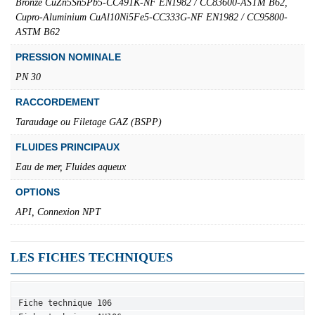
Bronze CuZn5Sn5Pb5-CC491K-NF EN1982 / CC83600-ASTM B62,
Cupro-Aluminium CuAl10Ni5Fe5-CC333G-NF EN1982 / CC95800-
ASTM B62
PRESSION NOMINALE
PN 30
RACCORDEMENT
Taraudage ou Filetage GAZ (BSPP)
FLUIDES PRINCIPAUX
Eau de mer, Fluides aqueux
OPTIONS
API, Connexion NPT
LES FICHES TECHNIQUES
Fiche technique 106